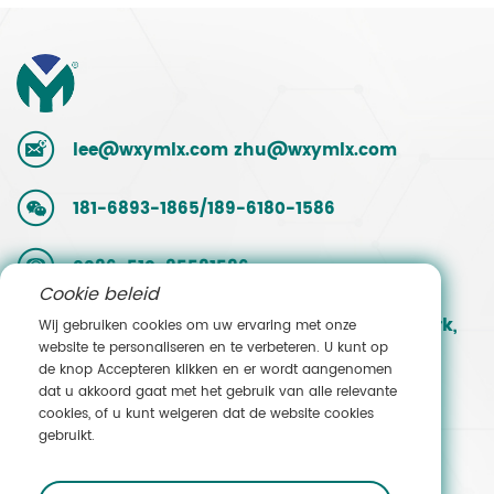
lee@wxymlx.com
zhu@wxymlx.com
181-6893-1865/189-6180-1586
0086-510-85581586
Cookie beleid
Nr. 9, Mengcun Road, Hudai Industrial Park,
Wij gebruiken cookies om uw ervaring met onze
website te personaliseren en te verbeteren. U kunt op
Binhu District, Wuxi, Jiangsu, China
de knop Accepteren klikken en er wordt aangenomen
dat u akkoord gaat met het gebruik van alle relevante
cookies, of u kunt weigeren dat de website cookies
Neem contact op met
gebruikt.
Verkoop