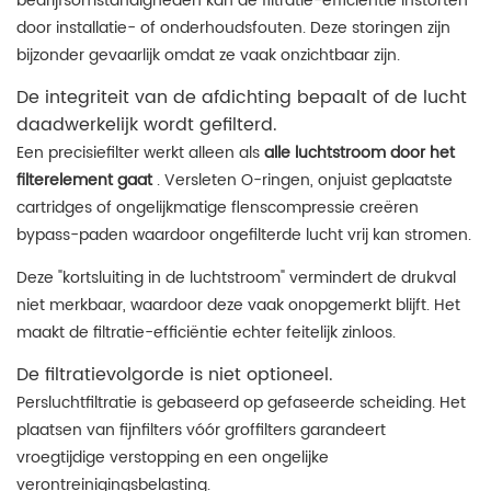
bedrijfsomstandigheden kan de filtratie-efficiëntie instorten
door installatie- of onderhoudsfouten. Deze storingen zijn
bijzonder gevaarlijk omdat ze vaak onzichtbaar zijn.
De integriteit van de afdichting bepaalt of de lucht
daadwerkelijk wordt gefilterd.
Een precisiefilter werkt alleen als
alle luchtstroom door het
filterelement gaat
. Versleten O-ringen, onjuist geplaatste
cartridges of ongelijkmatige flenscompressie creëren
bypass-paden waardoor ongefilterde lucht vrij kan stromen.
Deze "kortsluiting in de luchtstroom" vermindert de drukval
niet merkbaar, waardoor deze vaak onopgemerkt blijft. Het
maakt de filtratie-efficiëntie echter feitelijk zinloos.
De filtratievolgorde is niet optioneel.
Persluchtfiltratie is gebaseerd op gefaseerde scheiding. Het
plaatsen van fijnfilters vóór groffilters garandeert
vroegtijdige verstopping en een ongelijke
verontreinigingsbelasting.