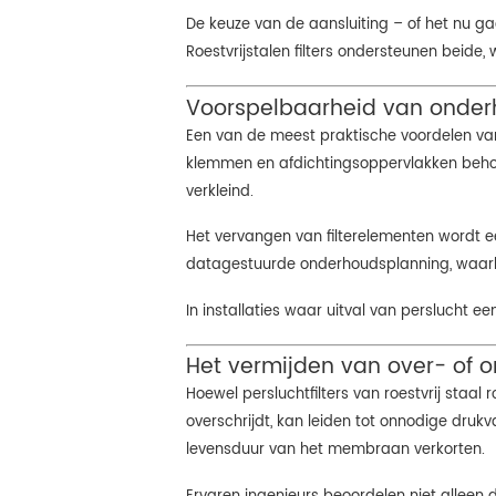
De keuze van de aansluiting – of het nu g
Roestvrijstalen filters ondersteunen beide, w
Voorspelbaarheid van onderho
Een van de meest praktische voordelen van 
klemmen en afdichtingsoppervlakken beho
verkleind.
Het vervangen van filterelementen wordt e
datagestuurde onderhoudsplanning, waarbij
In installaties waar uitval van perslucht ee
Het vermijden van over- of on
Hoewel persluchtfilters van roestvrij staal r
overschrijdt, kan leiden tot onnodige druk
levensduur van het membraan verkorten.