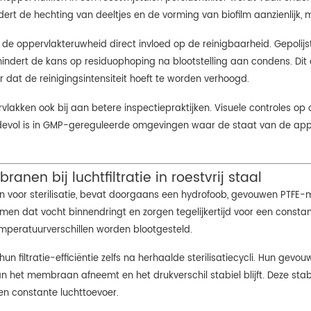
rt de hechting van deeltjes en de vorming van biofilm aanzienlijk, 
t de oppervlakteruwheid direct invloed op de reinigbaarheid. Gepolijst 
mindert de kans op residuophoping na blootstelling aan condens. Dit d
r dat de reinigingsintensiteit hoeft te worden verhoogd.
lakken ook bij aan betere inspectiepraktijken. Visuele controles op
evol is in GMP-gereguleerde omgevingen waar de staat van de app
anen bij luchtfiltratie in roestvrij staal
rpen voor sterilisatie, bevat doorgaans een hydrofoob, gevouwen PTFE-
n dat vocht binnendringt en zorgen tegelijkertijd voor een constan
temperatuurverschillen worden blootgesteld.
filtratie-efficiëntie zelfs na herhaalde sterilisatiecycli. Hun gevou
het membraan afneemt en het drukverschil stabiel blijft. Deze stabil
een constante luchttoevoer.