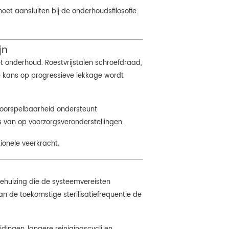
et aansluiten bij de onderhoudsfilosofie.
jn
et onderhoud. Roestvrijstalen schroefdraad,
kans op progressieve lekkage wordt
 voorspelbaarheid ondersteunt
 van op voorzorgsveronderstellingen.
tionele veerkracht.
erbehuizing die de systeemvereisten
an de toekomstige sterilisatiefrequentie de