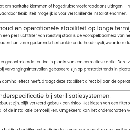
aat om sanitaire klemmen of hogedrukschroefdraadaansluitingen – mo
aardoor flexibiliteit mogelijk is voor verschillende installatienormen.
ud en operationele stabiliteit op lange termi
een persluchtfilter van roestvrij staal is de voorspelbaarheid van h
uden hun vorm gedurende herhaalde onderhoudscycli, waardoor de 
en gecontroleerde routine in plaats van een correctieve actie. Deze
 vervangingsintervallen gebaseerd zijn op prestatietrends in plaats
n domino-effect heeft, draagt ​​deze stabiliteit direct bij aan de opera
derspecificatie bij sterilisatiesystemen.
obuust zijn, blijft verkeerd gebruik een risico. Het kiezen van een filt
val of de installatie bemoeilijken. Omgekeerd kan het onderschatten v