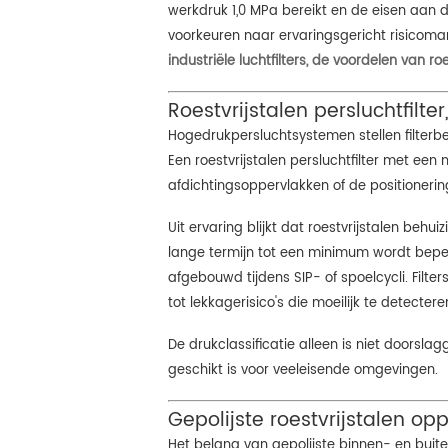
werkdruk 1,0 MPa bereikt en de eisen aan d
voorkeuren naar ervaringsgericht risicoma
industriële luchtfilters, de voordelen van
roe
Roestvrijstalen persluchtfilte
Hogedrukpersluchtsystemen stellen filte
Een roestvrijstalen persluchtfilter met ee
afdichtingsoppervlakken of de positioneri
Uit ervaring blijkt dat roestvrijstalen be
lange termijn tot een minimum wordt beperk
afgebouwd tijdens SIP- of spoelcycli. Filte
tot lekkagerisico's die moeilijk te detecteren
De drukclassificatie alleen is niet doorsl
geschikt is voor veeleisende omgevingen.
Gepolijste roestvrijstalen o
Het belang van gepolijste binnen- en buite