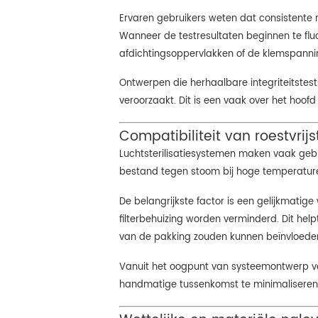
Ervaren gebruikers weten dat consistente r
Wanneer de testresultaten beginnen te fluc
afdichtingsoppervlakken of de klemspanni
Ontwerpen die herhaalbare integriteitstes
veroorzaakt. Dit is een vaak over het hoof
Compatibiliteit van roestvrijs
Luchtsterilisatiesystemen maken vaak gebrui
bestand tegen stoom bij hoge temperaturen z
De belangrijkste factor is een gelijkmatig
filterbehuizing worden verminderd. Dit he
van de pakking zouden kunnen beïnvloede
Vanuit het oogpunt van systeemontwerp verlag
handmatige tussenkomst te minimaliseren,