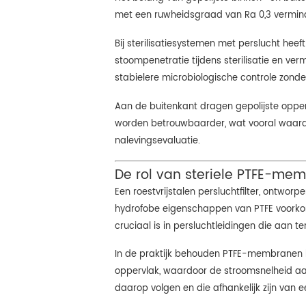
met een ruwheidsgraad van Ra 0,3 verminde
Bij sterilisatiesystemen met perslucht heef
stoompenetratie tijdens sterilisatie en ver
stabielere microbiologische controle zonde
Aan de buitenkant dragen gepolijste opperv
worden betrouwbaarder, wat vooral waard
nalevingsevaluatie.
De rol van steriele PTFE-membr
Een roestvrijstalen persluchtfilter, ontwo
hydrofobe eigenschappen van PTFE voorkome
cruciaal is in persluchtleidingen die aan 
In de praktijk behouden PTFE-membranen hun 
oppervlak, waardoor de stroomsnelheid aan 
daarop volgen en die afhankelijk zijn van 