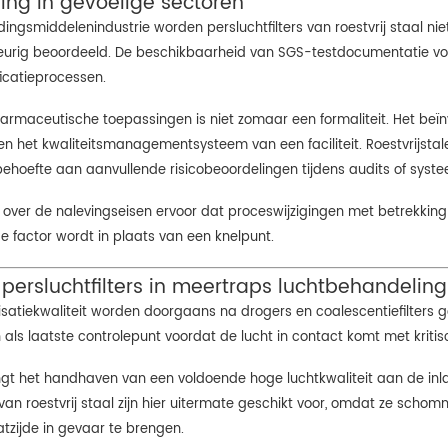
ving in gevoelige sectoren
dingsmiddelenindustrie worden persluchtfilters van roestvrij staal ni
urig beoordeeld. De beschikbaarheid van SGS-testdocumentatie voor 
ficatieprocessen.
armaceutische toepassingen is niet zomaar een formaliteit. Het be
n het kwaliteitsmanagementsysteem van een faciliteit. Roestvrijstal
 behoefte aan aanvullende risicobeoordelingen tijdens audits of syste
id over de nalevingseisen ervoor dat proceswijzigingen met betrekkin
nde factor wordt in plaats van een knelpunt.
n persluchtfilters in meertraps luchtbehandeli
rilisatiekwaliteit worden doorgaans na drogers en coalescentiefilters 
 als laatste controlepunt voordat de lucht in contact komt met kriti
engt het handhaven van een voldoende hoge luchtkwaliteit aan de in
 van roestvrij staal zijn hier uitermate geschikt voor, omdat ze scho
tzijde in gevaar te brengen.