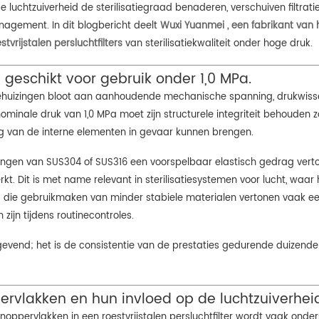
e luchtzuiverheid de sterilisatiegraad benaderen, verschuiven filtra
nagement. In dit blogbericht deelt
Wuxi Yuanmei , een fabrikant va
stvrijstalen persluchtfilters
van sterilisatiekwaliteit onder hoge druk.
r, geschikt voor gebruik onder 1,0 MPa.
rbehuizingen bloot aan aanhoudende mechanische spanning, drukwis
n nominale druk van 1,0 MPa moet zijn structurele integriteit behoude
ng van de interne elementen in gevaar kunnen brengen.
huizingen van SUS304 of SUS316 een voorspelbaar elastisch gedrag ve
t. Dit is met name relevant in sterilisatiesystemen voor lucht, waa
rs die gebruikmaken van minder stabiele materialen vertonen vaak een 
 zijn tijdens routinecontroles.
aggevend; het is de consistentie van de prestaties gedurende duizende
ppervlakken en hun invloed op de luchtzuiverhei
noppervlakken in een roestvrijstalen persluchtfilter wordt vaak onde