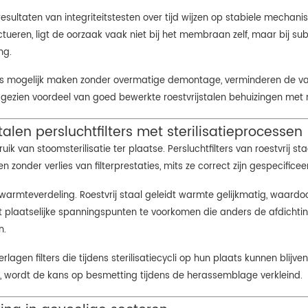
esultaten van integriteitstesten over tijd wijzen op stabiele mechani
tueren, ligt de oorzaak vaak niet bij het membraan zelf, maar bij sub
ng.
ts mogelijk maken zonder overmatige demontage, verminderen de var
d gezien voordeel van goed bewerkte roestvrijstalen behuizingen met 
talen persluchtfilters met sterilisatieprocessen
k van stoomsterilisatie ter plaatse. Persluchtfilters van roestvrij s
onder verlies van filterprestaties, mits ze correct zijn gespecificee
e warmteverdeling. Roestvrij staal geleidt warmte gelijkmatig, waardo
lpt plaatselijke spanningspunten te voorkomen die anders de afdich
n.
en filters die tijdens sterilisatiecycli op hun plaats kunnen blijven 
 wordt de kans op besmetting tijdens de herassemblage verkleind.