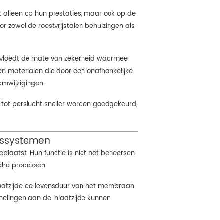
et alleen op hun prestaties, maar ook op de
zowel de roestvrijstalen behuizingen als
ïnvloedt de mate van zekerheid waarmee
en materialen die door een onafhankelijke
emwijzigingen.
g tot perslucht sneller worden goedgekeurd,
ngssystemen
geplaatst. Hun functie is niet het beheersen
sche processen.
laatzijde de levensduur van het membraan
mmelingen aan de inlaatzijde kunnen