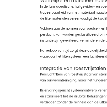
Wettelijke en materiële nale
In de farmaceutische, halfgeleider- en voe
traceerbaarheid van het materiaal nauwke
de filtermaterialen vereenvoudigt de kwali
Voldoen aan de normen voor voedsel- en f
perslucht kan worden geclassificeerd binne
instantie zijn geverifieerd, verminderen de
Na verloop van tijd zorgt deze duidelijkhe
waardoor het filtersysteem een ​​facilitere
Integratie van roestvrijstale
Persluchtfilters van roestvrij staal van ste
van bulkverontreiniging, maar het fungeren
Bij ervaringsgericht systeemontwerp verl
en stabiliseert het de drukval. Behuizingen
verdragen zonder de reinheid aan de uitlaa