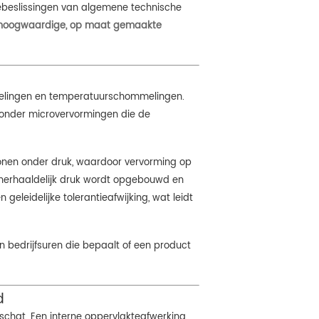
tiebeslissingen van algemene technische
n hoogwaardige, op maat gemaakte
selingen en temperatuurschommelingen.
n zonder microvervormingen die de
rtonen onder druk, waardoor vervorming op
r herhaaldelijk druk wordt opgebouwd en
geleidelijke tolerantieafwijking, wat leidt
n bedrijfsuren die bepaalt of een product
d
rschat. Een interne oppervlakteafwerking