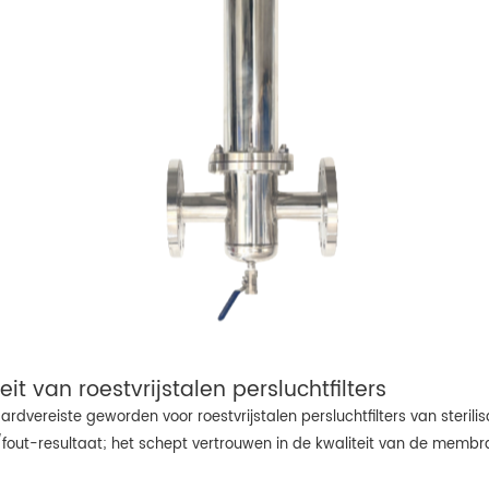
eit van roestvrijstalen persluchtfilters
ardvereiste geworden voor roestvrijstalen persluchtfilters van sterili
out-resultaat; het schept vertrouwen in de kwaliteit van de membraa