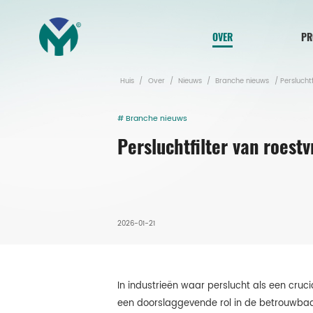
OVER
PR
Huis
/
Over
/
Nieuws
/
Branche nieuws
/
Persluchtf
# Branche nieuws
Persluchtfilter van roestv
2026-01-21
In industrieën waar perslucht als een cruc
een doorslaggevende rol in de betrouwbaa