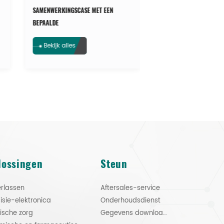
SAMENWERKINGSCASE MET EEN
SAMENWERKINGSCASE M
BEPAALDE
BEPAALDE
MILIEUBESCHERMINGSTECHNIEK
MILIEUBESCHERMINGS
Bekijk alles
Bekijk alles
lossingen
Steun
rlassen
Aftersales-service
isie-elektronica
Onderhoudsdienst
ische zorg
Gegevens downloaden