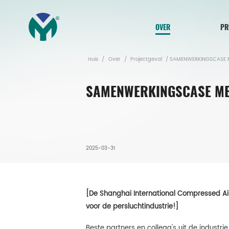
OVER
PR
Huis
/
Over
/
Projectgeval
/
SAMENWERKINGSCASE ME
SAMENWERKINGSCASE ME
2025-03-31
[De Shanghai International Compressed Air
voor de persluchtindustrie!]
Beste partners en collega's uit de industrie,