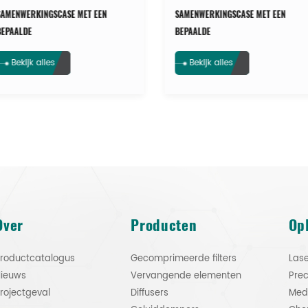
SAMENWERKINGSCASE MET EEN
SAMENWERKINGSCASE MET EEN
BEPAALDE
BEPAALDE
MILIEUBESCHERMINGSTECHNIEK
MILIEUBESCHERMINGSTECHNIEK
Bekijk alles
Bekijk alles
Over
Producten
Op
roductcatalogus
Gecomprimeerde filters
Lase
ieuws
Vervangende elementen
Prec
rojectgeval
Diffusers
Med