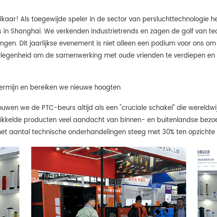
j elkaar! Als toegewijde speler in de sector van persluchttechnologi
 in Shanghai. We verkenden industrietrends en zagen de golf van t
en. Dit jaarlijkse evenement is niet alleen een podium voor ons om 
elegenheid om de samenwerking met oude vrienden te verdiepen en 
termijn en bereiken we nieuwe hoogten
uwen we de PTC-beurs altijd als een "cruciale schakel" die wereldwi
wikkelde producten veel aandacht van binnen- en buitenlandse bezoe
het aantal technische onderhandelingen steeg met 30% ten opzichte v