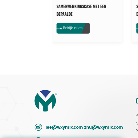
GSCASE MET EEN
SAMENWERKINGSCASE MET EEN
BEPAALDE
ERMINGSTECHNIEK
MILIEUBESCHERMINGSTECHNIEK
es
Bekijk alles
P
N
lee@wxymlx.com
zhu@wxymlx.com
P